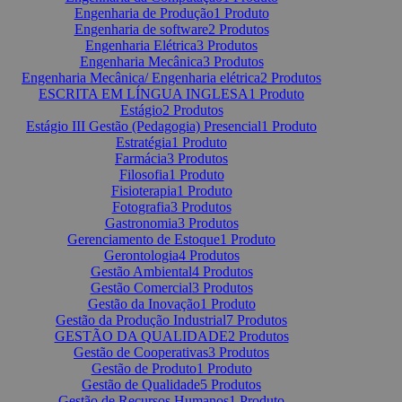
Engenharia de Produção
1 Produto
Engenharia de software
2 Produtos
Engenharia Elétrica
3 Produtos
Engenharia Mecânica
3 Produtos
Engenharia Mecânica/ Engenharia elétrica
2 Produtos
ESCRITA EM LÍNGUA INGLESA
1 Produto
Estágio
2 Produtos
Estágio III Gestão (Pedagogia) Presencial
1 Produto
Estratégia
1 Produto
Farmácia
3 Produtos
Filosofia
1 Produto
Fisioterapia
1 Produto
Fotografia
3 Produtos
Gastronomia
3 Produtos
Gerenciamento de Estoque
1 Produto
Gerontologia
4 Produtos
Gestão Ambiental
4 Produtos
Gestão Comercial
3 Produtos
Gestão da Inovação
1 Produto
Gestão da Produção Industrial
7 Produtos
GESTÃO DA QUALIDADE
2 Produtos
Gestão de Cooperativas
3 Produtos
Gestão de Produto
1 Produto
Gestão de Qualidade
5 Produtos
Gestão de Recursos Humanos
1 Produto