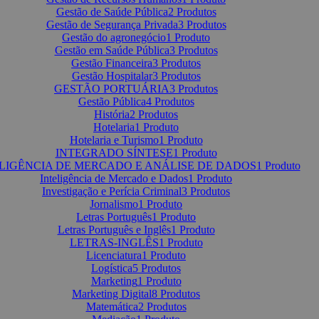
Gestão de Saúde Pública
2 Produtos
Gestão de Segurança Privada
3 Produtos
Gestão do agronegócio
1 Produto
Gestão em Saúde Pública
3 Produtos
Gestão Financeira
3 Produtos
Gestão Hospitalar
3 Produtos
GESTÃO PORTUÁRIA
3 Produtos
Gestão Pública
4 Produtos
História
2 Produtos
Hotelaria
1 Produto
Hotelaria e Turismo
1 Produto
INTEGRADO SÍNTESE
1 Produto
LIGÊNCIA DE MERCADO E ANÁLISE DE DADOS
1 Produto
Inteligência de Mercado e Dados
1 Produto
Investigação e Perícia Criminal
3 Produtos
Jornalismo
1 Produto
Letras Português
1 Produto
Letras Português e Inglês
1 Produto
LETRAS-INGLÊS
1 Produto
Licenciatura
1 Produto
Logística
5 Produtos
Marketing
1 Produto
Marketing Digital
8 Produtos
Matemática
2 Produtos