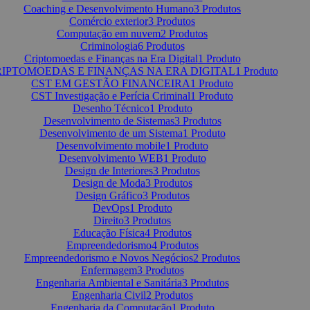
Coaching e Desenvolvimento Humano
3 Produtos
Comércio exterior
3 Produtos
Computação em nuvem
2 Produtos
Criminologia
6 Produtos
Criptomoedas e Finanças na Era Digital
1 Produto
IPTOMOEDAS E FINANÇAS NA ERA DIGITAL
1 Produto
CST EM GESTÃO FINANCEIRA
1 Produto
CST Investigação e Perícia Criminal
1 Produto
Desenho Técnico
1 Produto
Desenvolvimento de Sistemas
3 Produtos
Desenvolvimento de um Sistema
1 Produto
Desenvolvimento mobile
1 Produto
Desenvolvimento WEB
1 Produto
Design de Interiores
3 Produtos
Design de Moda
3 Produtos
Design Gráfico
3 Produtos
DevOps
1 Produto
Direito
3 Produtos
Educação Física
4 Produtos
Empreendedorismo
4 Produtos
Empreendedorismo e Novos Negócios
2 Produtos
Enfermagem
3 Produtos
Engenharia Ambiental e Sanitária
3 Produtos
Engenharia Civil
2 Produtos
Engenharia da Computação
1 Produto