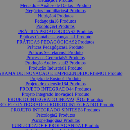
Mediação
1 Produto
Mercado e Análise de Dados
1 Produto
Negócios Imobiliários
4 Produtos
Nutrição
4 Produtos
Pedagogia
16 Produtos
Podologia
4 Produtos
PRÁTICA PEDAGÓGICAS
2 Produtos
Práticas Contábeis avançadas
1 Produto
PRÁTICAS PEDAGÓGICAS
2 Produtos
Práticas Pedagógicas
1 Produto
Práticas Secretariais
1 Produto
Processos Gerenciais
5 Produtos
Produção Audiovisual
2 Produtos
Produção Industrial
1 Produto
GRAMA DE INOVAÇÃO E EMPREENDEDORISMO
1 Produto
Projeto de Ensino
1 Produto
Projeto de extensão
164 Produtos
PROJETO INTEGRADO
44 Produtos
Projeto Integrado Inovação
1 Produto
PROJETO INTEGRADO INOVAÇÃO
2 Produtos
ROJETO INTEGRADO PROJETO INTEGRADO
1 Produto
PROJETO INTEGRADO SÍNTESE
8 Produtos
Psicologia
2 Produtos
Psicopedagogia
2 Produtos
PUBLICIDADE E PROPAGANDA
1 Produto