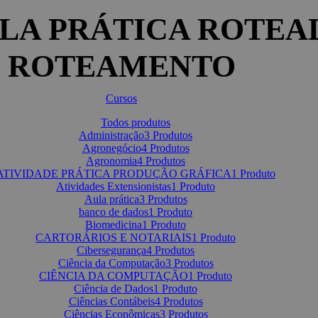
LA PRÁTICA ROTEA
ROTEAMENTO
Cursos
Todos
produtos
Administração
3 Produtos
Agronegócio
4 Produtos
Agronomia
4 Produtos
ATIVIDADE PRÁTICA PRODUÇÃO GRÁFICA
1 Produto
Atividades Extensionistas
1 Produto
Aula prática
3 Produtos
banco de dados
1 Produto
Biomedicina
1 Produto
CARTORÁRIOS E NOTARIAIS
1 Produto
Cibersegurança
4 Produtos
Ciência da Computação
3 Produtos
CIÊNCIA DA COMPUTAÇÃO
1 Produto
Ciência de Dados
1 Produto
Ciências Contábeis
4 Produtos
Ciências Econômicas
3 Produtos