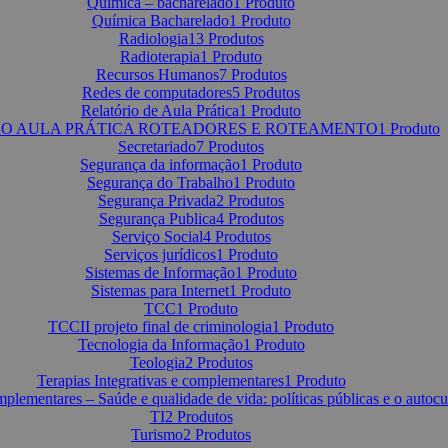
Química – bacharelado
1 Produto
Química Bacharelado
1 Produto
Radiologia
13 Produtos
Radioterapia
1 Produto
Recursos Humanos
7 Produtos
Redes de computadores
5 Produtos
Relatório de Aula Prática
1 Produto
RO AULA PRÁTICA ROTEADORES E ROTEAMENTO
1 Produto
Secretariado
7 Produtos
Segurança da informação
1 Produto
Segurança do Trabalho
1 Produto
Segurança Privada
2 Produtos
Segurança Publica
4 Produtos
Serviço Social
4 Produtos
Serviços jurídicos
1 Produto
Sistemas de Informação
1 Produto
Sistemas para Internet
1 Produto
TCC
1 Produto
TCCII projeto final de criminologia
1 Produto
Tecnologia da Informação
1 Produto
Teologia
2 Produtos
Terapias Integrativas e complementares
1 Produto
mplementares – Saúde e qualidade de vida: políticas públicas e o autoc
TI
2 Produtos
Turismo
2 Produtos