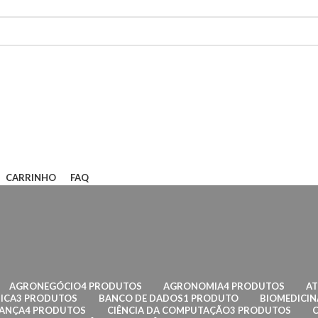
CARRINHO
FAQ
AGRONEGÓCIO
4 PRODUTOS
AGRONOMIA
4 PRODUTOS
AT
ICA
3 PRODUTOS
BANCO DE DADOS
1 PRODUTO
BIOMEDICIN
RANÇA
4 PRODUTOS
CIÊNCIA DA COMPUTAÇÃO
3 PRODUTOS