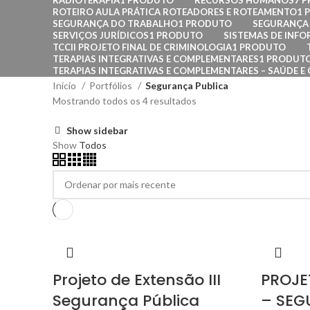
RADIOTERAPIA
1 PRODUTO
RECURSOS HUMANOS
7 
ROTEIRO AULA PRÁTICA ROTEADORES E ROTEAMENTO
1 
SEGURANÇA DO TRABALHO
1 PRODUTO
SEGURANÇA 
SERVIÇOS JURÍDICOS
1 PRODUTO
SISTEMAS DE INF
TCCII PROJETO FINAL DE CRIMINOLOGIA
1 PRODUTO
TERAPIAS INTEGRATIVAS E COMPLEMENTARES
1 PRODUT
TERAPIAS INTEGRATIVAS E COMPLEMENTARES – SAÚDE E 
Início
Portfólios
Segurança Publica
Mostrando todos os 4 resultados
Show sidebar
Show
Todos
Projeto de Extensão III
PROJE
Segurança Pública
– SEG