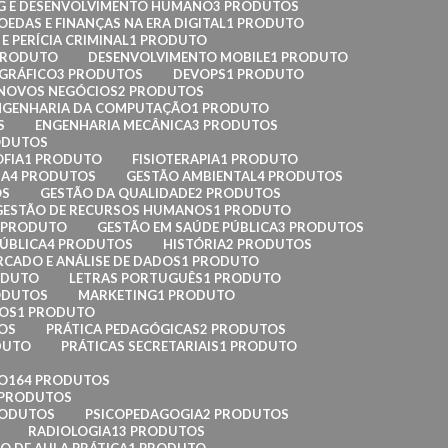
G E DESENVOLVIMENTO HUMANO
3 PRODUTOS
EDAS E FINANÇAS NA ERA DIGITAL
1 PRODUTO
E PERÍCIA CRIMINAL
1 PRODUTO
PRODUTO
DESENVOLVIMENTO MOBILE
1 PRODUTO
 GRÁFICO
3 PRODUTOS
DEVOPS
1 PRODUTO
 NOVOS NEGÓCIOS
2 PRODUTOS
NGENHARIA DA COMPUTAÇÃO
1 PRODUTO
S
ENGENHARIA MECÂNICA
3 PRODUTOS
ODUTOS
OFIA
1 PRODUTO
FISIOTERAPIA
1 PRODUTO
IA
4 PRODUTOS
GESTÃO AMBIENTAL
4 PRODUTOS
OS
GESTÃO DA QUALIDADE
2 PRODUTOS
GESTÃO DE RECURSOS HUMANOS
1 PRODUTO
 PRODUTO
GESTÃO EM SAÚDE PÚBLICA
3 PRODUTOS
ÚBLICA
4 PRODUTOS
HISTÓRIA
2 PRODUTOS
RCADO E ANÁLISE DE DADOS
1 PRODUTO
ODUTO
LETRAS PORTUGUÊS
1 PRODUTO
ODUTOS
MARKETING
1 PRODUTO
DOS
1 PRODUTO
OS
PRÁTICA PEDAGÓGICAS
2 PRODUTOS
DUTO
PRÁTICAS SECRETARIAIS
1 PRODUTO
O
164 PRODUTOS
 PRODUTOS
RODUTOS
PSICOPEDAGOGIA
2 PRODUTOS
RADIOLOGIA
13 PRODUTOS