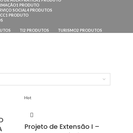
O DE AULA PRÁTICA
1 PRODUTO
ORMAÇÃO
1 PRODUTO
RVIÇO SOCIAL
4 PRODUTOS
TCC
1 PRODUTO
OS
DUTOS
TI
2 PRODUTOS
TURISMO
2 PRODUTOS
Hot
O
Projeto de Extensão I –
A