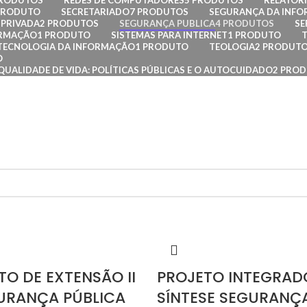
PRODUTOS
REDES DE COMPUTADORES
5 PRODUTOS
RELATÓRI
PRODUTO
SECRETARIADO
7 PRODUTOS
SEGURANÇA DA INF
PRIVADA
2 PRODUTOS
SEGURANÇA PUBLICA
4 PRODUTOS
SE
ORMAÇÃO
1 PRODUTO
SISTEMAS PARA INTERNET
1 PRODUTO
TECNOLOGIA DA INFORMAÇÃO
1 PRODUTO
TEOLOGIA
2 PRODUT
O
QUALIDADE DE VIDA: POLÍTICAS PÚBLICAS E O AUTOCUIDADO
2 PRO
TO DE EXTENSÃO II
PROJETO INTEGRAD
URANÇA PÚBLICA
SÍNTESE SEGURANÇ