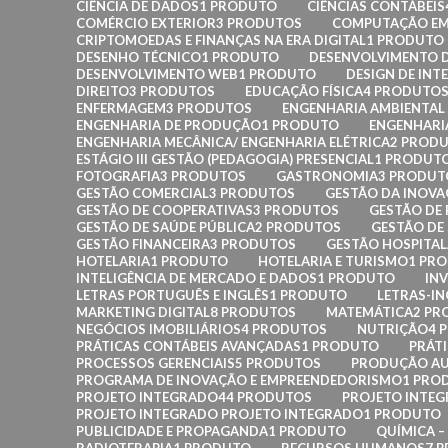
CIÊNCIA DE DADOS
1 PRODUTO
CIÊNCIAS CONTÁBEIS
COMÉRCIO EXTERIOR
3 PRODUTOS
COMPUTAÇÃO EM
CRIPTOMOEDAS E FINANÇAS NA ERA DIGITAL
1 PRODUTO
DESENHO TÉCNICO
1 PRODUTO
DESENVOLVIMENTO D
DESENVOLVIMENTO WEB
1 PRODUTO
DESIGN DE INT
DIREITO
3 PRODUTOS
EDUCAÇÃO FÍSICA
4 PRODUTO
ENFERMAGEM
3 PRODUTOS
ENGENHARIA AMBIENTAL 
ENGENHARIA DE PRODUÇÃO
1 PRODUTO
ENGENHARI
ENGENHARIA MECÂNICA/ ENGENHARIA ELÉTRICA
2 PROD
ESTÁGIO III GESTÃO (PEDAGOGIA) PRESENCIAL
1 PRODUT
FOTOGRAFIA
3 PRODUTOS
GASTRONOMIA
3 PRODUT
GESTÃO COMERCIAL
3 PRODUTOS
GESTÃO DA INOV
GESTÃO DE COOPERATIVAS
3 PRODUTOS
GESTÃO DE
GESTÃO DE SAÚDE PÚBLICA
2 PRODUTOS
GESTÃO DE
GESTÃO FINANCEIRA
3 PRODUTOS
GESTÃO HOSPITA
HOTELARIA
1 PRODUTO
HOTELARIA E TURISMO
1 PR
INTELIGÊNCIA DE MERCADO E DADOS
1 PRODUTO
INV
LETRAS PORTUGUÊS E INGLÊS
1 PRODUTO
LETRAS-IN
MARKETING DIGITAL
8 PRODUTOS
MATEMÁTICA
2 PR
NEGÓCIOS IMOBILIÁRIOS
4 PRODUTOS
NUTRIÇÃO
4 
PRÁTICAS CONTÁBEIS AVANÇADAS
1 PRODUTO
PRÁT
PROCESSOS GERENCIAIS
5 PRODUTOS
PRODUÇÃO AU
PROGRAMA DE INOVAÇÃO E EMPREENDEDORISMO
1 PRO
PROJETO INTEGRADO
44 PRODUTOS
PROJETO INTE
PROJETO INTEGRADO PROJETO INTEGRADO
1 PRODUTO
PUBLICIDADE E PROPAGANDA
1 PRODUTO
QUÍMICA 