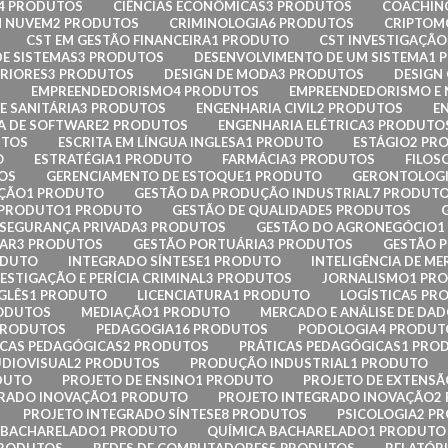
4 PRODUTOS
CIÊNCIAS ECONÔMICAS
3 PRODUTOS
COACHIN
 NUVEM
2 PRODUTOS
CRIMINOLOGIA
6 PRODUTOS
CRIPTOMO
CST EM GESTÃO FINANCEIRA
1 PRODUTO
CST INVESTIGAÇÃO 
E SISTEMAS
3 PRODUTOS
DESENVOLVIMENTO DE UM SISTEMA
1 
ERIORES
3 PRODUTOS
DESIGN DE MODA
3 PRODUTOS
DESIGN
S
EMPREENDEDORISMO
4 PRODUTOS
EMPREENDEDORISMO E
E SANITÁRIA
3 PRODUTOS
ENGENHARIA CIVIL
2 PRODUTOS
E
A DE SOFTWARE
2 PRODUTOS
ENGENHARIA ELÉTRICA
3 PRODUTO
UTOS
ESCRITA EM LÍNGUA INGLESA
1 PRODUTO
ESTÁGIO
2 PR
O
ESTRATÉGIA
1 PRODUTO
FARMÁCIA
3 PRODUTOS
FILOS
OS
GERENCIAMENTO DE ESTOQUE
1 PRODUTO
GERONTOLOG
AÇÃO
1 PRODUTO
GESTÃO DA PRODUÇÃO INDUSTRIAL
7 PRODUT
 PRODUTO
1 PRODUTO
GESTÃO DE QUALIDADE
5 PRODUTOS
 SEGURANÇA PRIVADA
3 PRODUTOS
GESTÃO DO AGRONEGÓCIO
1
LAR
3 PRODUTOS
GESTÃO PORTUÁRIA
3 PRODUTOS
GESTÃO P
ODUTO
INTEGRADO SÍNTESE
1 PRODUTO
INTELIGÊNCIA DE ME
ESTIGAÇÃO E PERÍCIA CRIMINAL
3 PRODUTOS
JORNALISMO
1 PR
GLÊS
1 PRODUTO
LICENCIATURA
1 PRODUTO
LOGÍSTICA
5 PR
ODUTOS
MEDIAÇÃO
1 PRODUTO
MERCADO E ANÁLISE DE DA
PRODUTOS
PEDAGOGIA
16 PRODUTOS
PODOLOGIA
4 PRODUT
ICAS PEDAGÓGICAS
2 PRODUTOS
PRÁTICAS PEDAGÓGICAS
1 PRO
DIOVISUAL
2 PRODUTOS
PRODUÇÃO INDUSTRIAL
1 PRODUTO
DUTO
PROJETO DE ENSINO
1 PRODUTO
PROJETO DE EXTENSÃ
GRADO INOVAÇÃO
1 PRODUTO
PROJETO INTEGRADO INOVAÇÃO
2
PROJETO INTEGRADO SÍNTESE
8 PRODUTOS
PSICOLOGIA
2 P
– BACHARELADO
1 PRODUTO
QUÍMICA BACHARELADO
1 PRODUTO