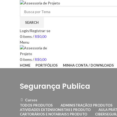
SEARCH
Login/Registrar-se
0
items
/
R$
0,00
Menu
0
items
/
R$
0,00
HOME
PORTFÓLIOS
MINHA CONTA / DOWNLOADS
Segurança Publica
Cursos
TODOS
PRODUTOS
ADMINISTRAÇÃO
3 PRODUTOS
ATIVIDADES EXTENSIONISTAS
1 PRODUTO
AULA PRÁT
CARTORÁRIOS E NOTARIAIS
1 PRODUTO
CIBERSEGU