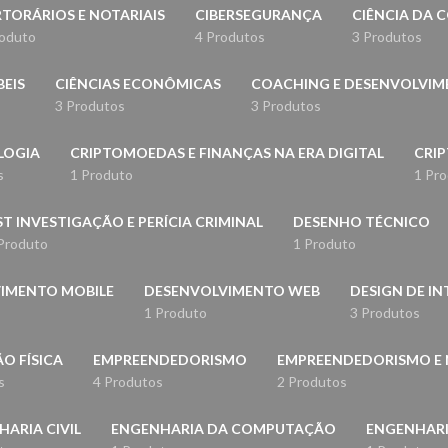
TORÁRIOS E NOTARIAIS
CIBERSEGURANÇA
CIÊNCIA DA
roduto
4 Produtos
3 Produtos
BEIS
CIÊNCIAS ECONÔMICAS
COACHING E DESENVOLVI
3 Produtos
3 Produtos
LOGIA
CRIPTOMOEDAS E FINANÇAS NA ERA DIGITAL
CRIP
s
1 Produto
1 Pr
ST INVESTIGAÇÃO E PERÍCIA CRIMINAL
DESENHO TÉCNICO
Produto
1 Produto
IMENTO MOBILE
DESENVOLVIMENTO WEB
DESIGN DE IN
1 Produto
3 Produtos
O FÍSICA
EMPREENDEDORISMO
EMPREENDEDORISMO E
s
4 Produtos
2 Produtos
ARIA CIVIL
ENGENHARIA DA COMPUTAÇÃO
ENGENHAR