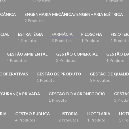
tos
1 Produto
1 Produto
ECÂNICA
ENGENHARIA MECÂNICA/ ENGENHARIA ELÉTRICA
2 Produtos
NCIAL
ESTRATÉGIA
FARMÁCIA
FILOSOFIA
FISIOTER
1 Produto
3 Produtos
1 Produto
1 Produto
GESTÃO AMBIENTAL
GESTÃO COMERCIAL
GESTÃO D
4 Produtos
3 Produtos
1 Produto
OOPERATIVAS
GESTÃO DE PRODUTO
GESTÃO DE QUALI
1 Produto
5 Produtos
EGURANÇA PRIVADA
GESTÃO DO AGRONEGÓCIO
GESTÃO
1 Produto
3 Produ
RIA
GESTÃO PÚBLICA
HISTÓRIA
HOTELARIA
HOTE
4 Produtos
2 Produtos
1 Produto
1 Pro