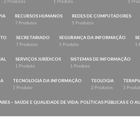
2 Produtos
1 Produto
1 Pro
IA
RECURSOS HUMANOS
REDES DE COMPUTADORES
7 Produtos
5 Produtos
NTO
SECRETARIADO
SEGURANÇA DA INFORMAÇÃO
S
7 Produtos
1 Produto
1 
IAL
SERVIÇOS JURÍDICOS
SISTEMAS DE INFORMAÇÃO
1 Produto
1 Produto
IA
TECNOLOGIA DA INFORMAÇÃO
TEOLOGIA
TERAPI
1 Produto
2 Produtos
1 Produ
RES – SAÚDE E QUALIDADE DE VIDA: POLÍTICAS PÚBLICAS E O