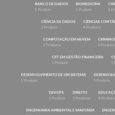
BANCO DE DADOS
BIOMEDICINA
CAR
1 Produto
1 Produto
1 P
CIÊNCIA DE DADOS
CIÊNCIAS CONTÁ
1 Produto
4 Produtos
COMPUTAÇÃO EM NUVEM
CRIMINO
2 Produtos
6 Produto
CST EM GESTÃO FINANCEIRA
C
1 Produto
1 
DESENVOLVIMENTO DE UM SISTEMA
DESENVOLV
1 Produto
1 Produto
DEVOPS
DIREITO
EDUCAÇÃ
1 Produto
3 Produtos
4 Produto
ENGENHARIA AMBIENTAL E SANITÁRIA
ENGENH