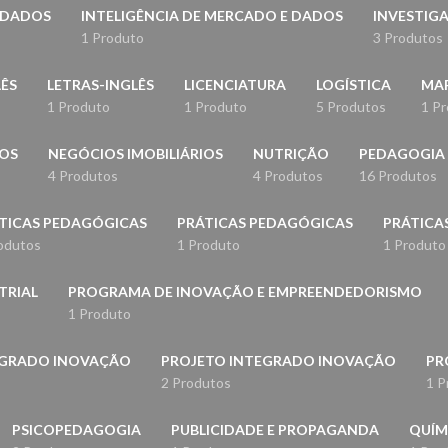
E DADOS
INTELIGÊNCIA DE MERCADO E DADOS
INVESTIGA
1 Produto
3 Produtos
LÊS
LETRAS-INGLÊS
LICENCIATURA
LOGÍSTICA
MA
1 Produto
1 Produto
5 Produtos
1 P
DOS
NEGÓCIOS IMOBILIÁRIOS
NUTRIÇÃO
PEDAGOGIA
4 Produtos
4 Produtos
16 Produtos
TICAS PEDAGÓGICAS
PRÁTICAS PEDAGÓGICAS
PRÁTICAS
odutos
1 Produto
1 Produto
TRIAL
PROGRAMA DE INOVAÇÃO E EMPREENDEDORISMO
1 Produto
EGRADO INOVAÇÃO
PROJETO INTEGRADO INOVAÇÃO
PR
2 Produtos
1 P
PSICOPEDAGOGIA
PUBLICIDADE E PROPAGANDA
QUÍM