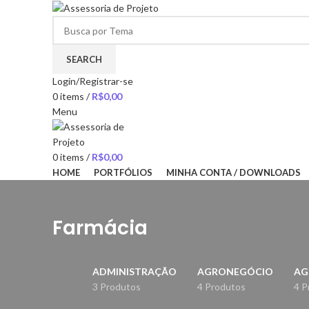
SEARCH
Login/Registrar-se
0
items
/
R$
0,00
Menu
0
items
/
R$
0,00
HOME
PORTFÓLIOS
MINHA CONTA / DOWNLOADS
Farmácia
ADMINISTRAÇÃO
AGRONEGÓCIO
AG
3 Produtos
4 Produtos
4 P