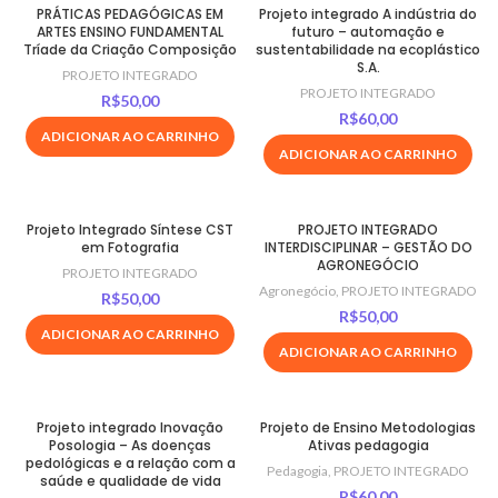
PRÁTICAS PEDAGÓGICAS EM
Projeto integrado A indústria do
ARTES ENSINO FUNDAMENTAL
futuro – automação e
Tríade da Criação Composição
sustentabilidade na ecoplástico
S.A.
PROJETO INTEGRADO
PROJETO INTEGRADO
R$
50,00
R$
60,00
ADICIONAR AO CARRINHO
ADICIONAR AO CARRINHO
Projeto Integrado Síntese CST
PROJETO INTEGRADO
em Fotografia
INTERDISCIPLINAR – GESTÃO DO
AGRONEGÓCIO
PROJETO INTEGRADO
Agronegócio
,
PROJETO INTEGRADO
R$
50,00
R$
50,00
ADICIONAR AO CARRINHO
ADICIONAR AO CARRINHO
Projeto integrado Inovação
Projeto de Ensino Metodologias
Posologia – As doenças
Ativas pedagogia
pedológicas e a relação com a
Pedagogia
,
PROJETO INTEGRADO
saúde e qualidade de vida
R$
60,00