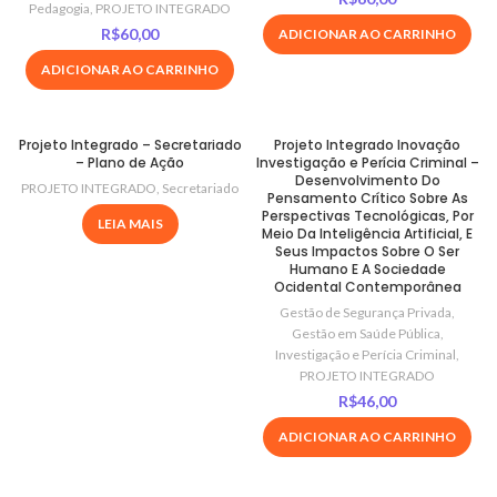
Pedagogia
,
PROJETO INTEGRADO
R$
60,00
ADICIONAR AO CARRINHO
ADICIONAR AO CARRINHO
Projeto Integrado – Secretariado
Projeto Integrado Inovação
– Plano de Ação
Investigação e Perícia Criminal –
Desenvolvimento Do
PROJETO INTEGRADO
,
Secretariado
Pensamento Crítico Sobre As
Perspectivas Tecnológicas, Por
LEIA MAIS
Meio Da Inteligência Artificial, E
Seus Impactos Sobre O Ser
Humano E A Sociedade
Ocidental Contemporânea
Gestão de Segurança Privada
,
Gestão em Saúde Pública
,
Investigação e Perícia Criminal
,
PROJETO INTEGRADO
R$
46,00
ADICIONAR AO CARRINHO