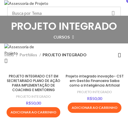
HOME
PORTFÓLIOS
MINHA CONTA / DOWNLOADS
PROJETO INTEGRADO
Login/Registrar-se
CARRINHO
FAQ
R$
0,00
CURSOS
Menu
Início
Portfólios
PROJETO INTEGRADO
PROJETO INTEGRADO CST EM
Projeto integrado inovação- CST
SECRETARIADO PLANO DE AÇÃO
em Gestão Financeira Saiba
PARA IMPLEMENTAÇÃO DE
como a Inteligência Artificial
COACHING E MENTORING
PROJETO INTEGRADO
PROJETO INTEGRADO
R$
50,00
R$
50,00
ADICIONAR AO CARRINHO
ADICIONAR AO CARRINHO