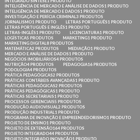
INTEGRADO SÍNTESE
1 PRODUTO
INTELIGÊNCIA DE MERCADO E ANÁLISE DE DADOS
1 PRODUTO
INTELIGÊNCIA DE MERCADO E DADOS
1 PRODUTO
INVESTIGAÇÃO E PERÍCIA CRIMINAL
3 PRODUTOS
JORNALISMO
1 PRODUTO
LETRAS PORTUGUÊS
1 PRODUTO
LETRAS PORTUGUÊS E INGLÊS
1 PRODUTO
LETRAS-INGLÊS
1 PRODUTO
LICENCIATURA
1 PRODUTO
LOGÍSTICA
5 PRODUTOS
MARKETING
1 PRODUTO
MARKETING DIGITAL
8 PRODUTOS
MATEMÁTICA
2 PRODUTOS
MEDIAÇÃO
1 PRODUTO
MERCADO E ANÁLISE DE DADOS
1 PRODUTO
NEGÓCIOS IMOBILIÁRIOS
4 PRODUTOS
NUTRIÇÃO
4 PRODUTOS
PEDAGOGIA
16 PRODUTOS
PODOLOGIA
4 PRODUTOS
PRÁTICA PEDAGÓGICAS
2 PRODUTOS
PRÁTICAS CONTÁBEIS AVANÇADAS
1 PRODUTO
PRÁTICAS PEDAGÓGICAS
2 PRODUTOS
PRÁTICAS PEDAGÓGICAS
1 PRODUTO
PRÁTICAS SECRETARIAIS
1 PRODUTO
PROCESSOS GERENCIAIS
5 PRODUTOS
PRODUÇÃO AUDIOVISUAL
2 PRODUTOS
PRODUÇÃO INDUSTRIAL
1 PRODUTO
PROGRAMA DE INOVAÇÃO E EMPREENDEDORISMO
1 PRODUTO
PROJETO DE ENSINO
1 PRODUTO
PROJETO DE EXTENSÃO
164 PRODUTOS
PROJETO INTEGRADO
44 PRODUTOS
PROJETO INTEGRADO INOVAÇÃO
1 PRODUTO