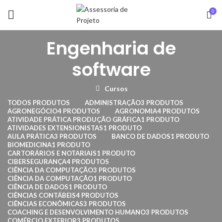
0
Engenharia de
software
Cursos
TODOS
PRODUTOS
ADMINISTRAÇÃO
3 PRODUTOS
AGRONEGÓCIO
4 PRODUTOS
AGRONOMIA
4 PRODUTOS
ATIVIDADE PRÁTICA PRODUÇÃO GRÁFICA
1 PRODUTO
ATIVIDADES EXTENSIONISTAS
1 PRODUTO
AULA PRÁTICA
3 PRODUTOS
BANCO DE DADOS
1 PRODUTO
BIOMEDICINA
1 PRODUTO
CARTORÁRIOS E NOTARIAIS
1 PRODUTO
CIBERSEGURANÇA
4 PRODUTOS
CIÊNCIA DA COMPUTAÇÃO
3 PRODUTOS
CIÊNCIA DA COMPUTAÇÃO
1 PRODUTO
CIÊNCIA DE DADOS
1 PRODUTO
CIÊNCIAS CONTÁBEIS
4 PRODUTOS
CIÊNCIAS ECONÔMICAS
3 PRODUTOS
COACHING E DESENVOLVIMENTO HUMANO
3 PRODUTOS
COMÉRCIO EXTERIOR
3 PRODUTOS