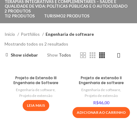
TERAPIAS INTEGRATIVAS E COMPLEMENTARES – SAÚDE E
QUALIDADE DE VIDA: POLÍTICAS PÚBLICAS E O AUTOCUIDADO
2 PRODUTOS
TI
2 PRODUTOS
TURISMO
2 PRODUTOS
Início
Portfólios
Engenharia de software
Mostrando todos os 2 resultados
Show sidebar
Show
Todos
Projeto de Extensão III
Projeto de extensão II
Engenharia de Software
Engenharia de software
Engenharia de software
,
Engenharia de software
,
Projeto de extensão
Projeto de extensão
R$
46,00
LEIA MAIS
ADICIONAR AO CARRINHO