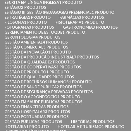
ESCRITA EM LÍNGUA INGLESA
1 PRODUTO
ESTÁGIO
2 PRODUTOS
ESTÁGIO III GESTÃO (PEDAGOGIA) PRESENCIAL
1 PRODUTO
ESTRATÉGIA
1 PRODUTO
FARMÁCIA
3 PRODUTOS
FILOSOFIA
1 PRODUTO
FISIOTERAPIA
1 PRODUTO
FOTOGRAFIA
3 PRODUTOS
GASTRONOMIA
3 PRODUTOS
GERENCIAMENTO DE ESTOQUE
1 PRODUTO
GERONTOLOGIA
4 PRODUTOS
GESTÃO AMBIENTAL
4 PRODUTOS
GESTÃO COMERCIAL
3 PRODUTOS
GESTÃO DA INOVAÇÃO
1 PRODUTO
GESTÃO DA PRODUÇÃO INDUSTRIAL
7 PRODUTOS
GESTÃO DA QUALIDADE
2 PRODUTOS
GESTÃO DE COOPERATIVAS
3 PRODUTOS
GESTÃO DE PRODUTO
1 PRODUTO
GESTÃO DE QUALIDADE
5 PRODUTOS
GESTÃO DE RECURSOS HUMANOS
1 PRODUTO
GESTÃO DE SAÚDE PÚBLICA
2 PRODUTOS
GESTÃO DE SEGURANÇA PRIVADA
3 PRODUTOS
GESTÃO DO AGRONEGÓCIO
1 PRODUTO
GESTÃO EM SAÚDE PÚBLICA
3 PRODUTOS
GESTÃO FINANCEIRA
3 PRODUTOS
GESTÃO HOSPITALAR
3 PRODUTOS
GESTÃO PORTUÁRIA
3 PRODUTOS
GESTÃO PÚBLICA
4 PRODUTOS
HISTÓRIA
2 PRODUTOS
HOTELARIA
1 PRODUTO
HOTELARIA E TURISMO
1 PRODUTO