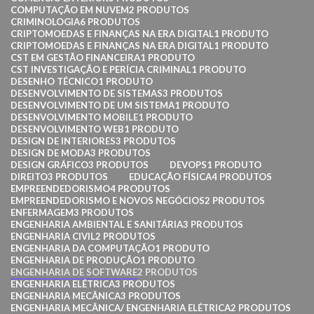
COMPUTAÇÃO EM NUVEM
2 PRODUTOS
CRIMINOLOGIA
6 PRODUTOS
CRIPTOMOEDAS E FINANÇAS NA ERA DIGITAL
1 PRODUTO
CRIPTOMOEDAS E FINANÇAS NA ERA DIGITAL
1 PRODUTO
CST EM GESTÃO FINANCEIRA
1 PRODUTO
CST INVESTIGAÇÃO E PERÍCIA CRIMINAL
1 PRODUTO
DESENHO TÉCNICO
1 PRODUTO
DESENVOLVIMENTO DE SISTEMAS
3 PRODUTOS
DESENVOLVIMENTO DE UM SISTEMA
1 PRODUTO
DESENVOLVIMENTO MOBILE
1 PRODUTO
DESENVOLVIMENTO WEB
1 PRODUTO
DESIGN DE INTERIORES
3 PRODUTOS
DESIGN DE MODA
3 PRODUTOS
DESIGN GRÁFICO
3 PRODUTOS
DEVOPS
1 PRODUTO
DIREITO
3 PRODUTOS
EDUCAÇÃO FÍSICA
4 PRODUTOS
EMPREENDEDORISMO
4 PRODUTOS
EMPREENDEDORISMO E NOVOS NEGÓCIOS
2 PRODUTOS
ENFERMAGEM
3 PRODUTOS
ENGENHARIA AMBIENTAL E SANITÁRIA
3 PRODUTOS
ENGENHARIA CIVIL
2 PRODUTOS
ENGENHARIA DA COMPUTAÇÃO
1 PRODUTO
ENGENHARIA DE PRODUÇÃO
1 PRODUTO
ENGENHARIA DE SOFTWARE
2 PRODUTOS
ENGENHARIA ELÉTRICA
3 PRODUTOS
ENGENHARIA MECÂNICA
3 PRODUTOS
ENGENHARIA MECÂNICA/ ENGENHARIA ELÉTRICA
2 PRODUTOS