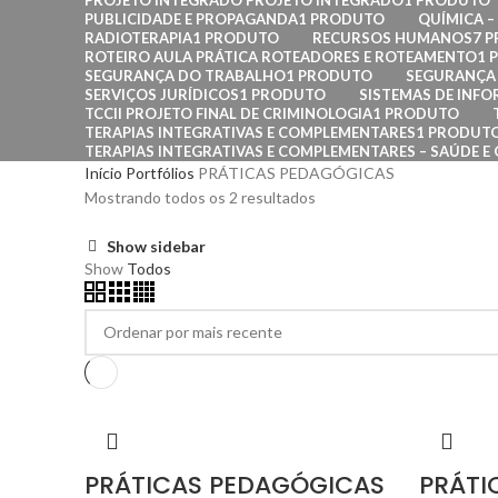
PROJETO INTEGRADO PROJETO INTEGRADO
1 PRODUTO
PUBLICIDADE E PROPAGANDA
1 PRODUTO
QUÍMICA 
RADIOTERAPIA
1 PRODUTO
RECURSOS HUMANOS
7 
ROTEIRO AULA PRÁTICA ROTEADORES E ROTEAMENTO
1 
SEGURANÇA DO TRABALHO
1 PRODUTO
SEGURANÇA 
SERVIÇOS JURÍDICOS
1 PRODUTO
SISTEMAS DE INF
TCCII PROJETO FINAL DE CRIMINOLOGIA
1 PRODUTO
TERAPIAS INTEGRATIVAS E COMPLEMENTARES
1 PRODUT
TERAPIAS INTEGRATIVAS E COMPLEMENTARES – SAÚDE E 
Início
Portfólios
PRÁTICAS PEDAGÓGICAS
Mostrando todos os 2 resultados
Show sidebar
Show
Todos
PRÁTICAS PEDAGÓGICAS
PRÁTI