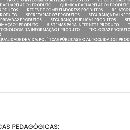
PROJETO INTEGRADO SÍNTESE
8 PRODUTOS
PSICOLOGIA
2 P
– BACHARELADO
1 PRODUTO
QUÍMICA BACHARELADO
1 PRODUTO
PRODUTOS
REDES DE COMPUTADORES
5 PRODUTOS
RELATÓRI
PRODUTO
SECRETARIADO
7 PRODUTOS
SEGURANÇA DA INF
PRIVADA
2 PRODUTOS
SEGURANÇA PUBLICA
4 PRODUTOS
SE
ORMAÇÃO
1 PRODUTO
SISTEMAS PARA INTERNET
1 PRODUTO
TECNOLOGIA DA INFORMAÇÃO
1 PRODUTO
TEOLOGIA
2 PRODUT
O
QUALIDADE DE VIDA: POLÍTICAS PÚBLICAS E O AUTOCUIDADO
2 PRO
CAS PEDAGÓGICAS: