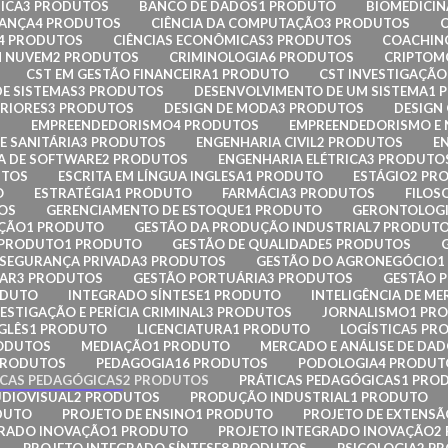
ICA
3 PRODUTOS
BANCO DE DADOS
1 PRODUTO
BIOMEDICIN
RANÇA
4 PRODUTOS
CIÊNCIA DA COMPUTAÇÃO
3 PRODUTOS
4 PRODUTOS
CIÊNCIAS ECONÔMICAS
3 PRODUTOS
COACHIN
 NUVEM
2 PRODUTOS
CRIMINOLOGIA
6 PRODUTOS
CRIPTOMO
CST EM GESTÃO FINANCEIRA
1 PRODUTO
CST INVESTIGAÇÃO 
E SISTEMAS
3 PRODUTOS
DESENVOLVIMENTO DE UM SISTEMA
1 
ERIORES
3 PRODUTOS
DESIGN DE MODA
3 PRODUTOS
DESIGN
S
EMPREENDEDORISMO
4 PRODUTOS
EMPREENDEDORISMO E
E SANITÁRIA
3 PRODUTOS
ENGENHARIA CIVIL
2 PRODUTOS
E
A DE SOFTWARE
2 PRODUTOS
ENGENHARIA ELÉTRICA
3 PRODUTO
UTOS
ESCRITA EM LÍNGUA INGLESA
1 PRODUTO
ESTÁGIO
2 PR
O
ESTRATÉGIA
1 PRODUTO
FARMÁCIA
3 PRODUTOS
FILOS
OS
GERENCIAMENTO DE ESTOQUE
1 PRODUTO
GERONTOLOG
AÇÃO
1 PRODUTO
GESTÃO DA PRODUÇÃO INDUSTRIAL
7 PRODUT
 PRODUTO
1 PRODUTO
GESTÃO DE QUALIDADE
5 PRODUTOS
 SEGURANÇA PRIVADA
3 PRODUTOS
GESTÃO DO AGRONEGÓCIO
1
LAR
3 PRODUTOS
GESTÃO PORTUÁRIA
3 PRODUTOS
GESTÃO P
ODUTO
INTEGRADO SÍNTESE
1 PRODUTO
INTELIGÊNCIA DE ME
ESTIGAÇÃO E PERÍCIA CRIMINAL
3 PRODUTOS
JORNALISMO
1 PR
GLÊS
1 PRODUTO
LICENCIATURA
1 PRODUTO
LOGÍSTICA
5 PR
ODUTOS
MEDIAÇÃO
1 PRODUTO
MERCADO E ANÁLISE DE DA
PRODUTOS
PEDAGOGIA
16 PRODUTOS
PODOLOGIA
4 PRODUT
ICAS PEDAGÓGICAS
2 PRODUTOS
PRÁTICAS PEDAGÓGICAS
1 PRO
DIOVISUAL
2 PRODUTOS
PRODUÇÃO INDUSTRIAL
1 PRODUTO
DUTO
PROJETO DE ENSINO
1 PRODUTO
PROJETO DE EXTENSÃ
GRADO INOVAÇÃO
1 PRODUTO
PROJETO INTEGRADO INOVAÇÃO
2