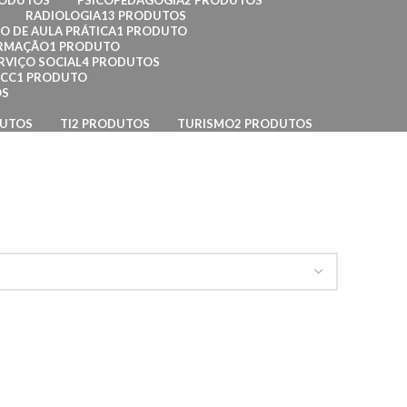
RODUTOS
PSICOPEDAGOGIA
2 PRODUTOS
RADIOLOGIA
13 PRODUTOS
O DE AULA PRÁTICA
1 PRODUTO
ORMAÇÃO
1 PRODUTO
RVIÇO SOCIAL
4 PRODUTOS
TCC
1 PRODUTO
OS
DUTOS
TI
2 PRODUTOS
TURISMO
2 PRODUTOS