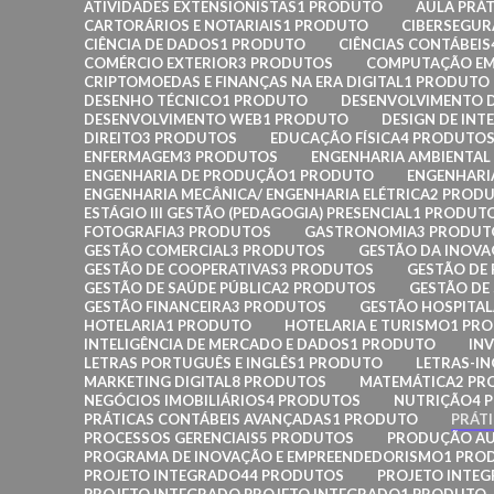
ATIVIDADES EXTENSIONISTAS
1 PRODUTO
AULA PRÁT
CARTORÁRIOS E NOTARIAIS
1 PRODUTO
CIBERSEGU
CIÊNCIA DE DADOS
1 PRODUTO
CIÊNCIAS CONTÁBEIS
COMÉRCIO EXTERIOR
3 PRODUTOS
COMPUTAÇÃO EM
CRIPTOMOEDAS E FINANÇAS NA ERA DIGITAL
1 PRODUTO
DESENHO TÉCNICO
1 PRODUTO
DESENVOLVIMENTO D
DESENVOLVIMENTO WEB
1 PRODUTO
DESIGN DE INT
DIREITO
3 PRODUTOS
EDUCAÇÃO FÍSICA
4 PRODUTO
ENFERMAGEM
3 PRODUTOS
ENGENHARIA AMBIENTAL 
ENGENHARIA DE PRODUÇÃO
1 PRODUTO
ENGENHARI
ENGENHARIA MECÂNICA/ ENGENHARIA ELÉTRICA
2 PROD
ESTÁGIO III GESTÃO (PEDAGOGIA) PRESENCIAL
1 PRODUT
FOTOGRAFIA
3 PRODUTOS
GASTRONOMIA
3 PRODUT
GESTÃO COMERCIAL
3 PRODUTOS
GESTÃO DA INOV
GESTÃO DE COOPERATIVAS
3 PRODUTOS
GESTÃO DE
GESTÃO DE SAÚDE PÚBLICA
2 PRODUTOS
GESTÃO DE
GESTÃO FINANCEIRA
3 PRODUTOS
GESTÃO HOSPITA
HOTELARIA
1 PRODUTO
HOTELARIA E TURISMO
1 PR
INTELIGÊNCIA DE MERCADO E DADOS
1 PRODUTO
INV
LETRAS PORTUGUÊS E INGLÊS
1 PRODUTO
LETRAS-IN
MARKETING DIGITAL
8 PRODUTOS
MATEMÁTICA
2 PR
NEGÓCIOS IMOBILIÁRIOS
4 PRODUTOS
NUTRIÇÃO
4 
PRÁTICAS CONTÁBEIS AVANÇADAS
1 PRODUTO
PRÁT
PROCESSOS GERENCIAIS
5 PRODUTOS
PRODUÇÃO AU
PROGRAMA DE INOVAÇÃO E EMPREENDEDORISMO
1 PRO
PROJETO INTEGRADO
44 PRODUTOS
PROJETO INTE