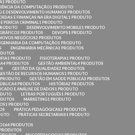
A
1 PRODUTO
CIÊNCIA DA COMPUTAÇÃO
1 PRODUTO
G E DESENVOLVIMENTO HUMANO
3 PRODUTOS
EDAS E FINANÇAS NA ERA DIGITAL
1 PRODUTO
E PERÍCIA CRIMINAL
1 PRODUTO
PRODUTO
DESENVOLVIMENTO MOBILE
1 PRODUTO
 GRÁFICO
3 PRODUTOS
DEVOPS
1 PRODUTO
 NOVOS NEGÓCIOS
2 PRODUTOS
NGENHARIA DA COMPUTAÇÃO
1 PRODUTO
S
ENGENHARIA MECÂNICA
3 PRODUTOS
ODUTOS
OFIA
1 PRODUTO
FISIOTERAPIA
1 PRODUTO
IA
4 PRODUTOS
GESTÃO AMBIENTAL
4 PRODUTOS
OS
GESTÃO DA QUALIDADE
2 PRODUTOS
GESTÃO DE RECURSOS HUMANOS
1 PRODUTO
 PRODUTO
GESTÃO EM SAÚDE PÚBLICA
3 PRODUTOS
ÚBLICA
4 PRODUTOS
HISTÓRIA
2 PRODUTOS
RCADO E ANÁLISE DE DADOS
1 PRODUTO
ODUTO
LETRAS PORTUGUÊS
1 PRODUTO
ODUTOS
MARKETING
1 PRODUTO
DOS
1 PRODUTO
OS
PRÁTICA PEDAGÓGICAS
2 PRODUTOS
DUTO
PRÁTICAS SECRETARIAIS
1 PRODUTO
O
164 PRODUTOS
 PRODUTOS