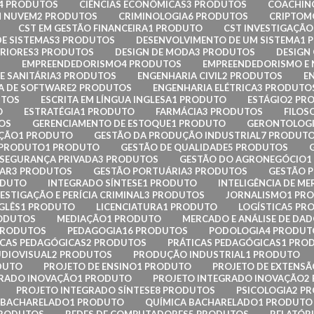
4 PRODUTOS
CIÊNCIAS ECONÔMICAS
3 PRODUTOS
COACHIN
 NUVEM
2 PRODUTOS
CRIMINOLOGIA
6 PRODUTOS
CRIPTOMO
CST EM GESTÃO FINANCEIRA
1 PRODUTO
CST INVESTIGAÇÃO 
E SISTEMAS
3 PRODUTOS
DESENVOLVIMENTO DE UM SISTEMA
1 
ERIORES
3 PRODUTOS
DESIGN DE MODA
3 PRODUTOS
DESIGN
S
EMPREENDEDORISMO
4 PRODUTOS
EMPREENDEDORISMO E
E SANITÁRIA
3 PRODUTOS
ENGENHARIA CIVIL
2 PRODUTOS
E
A DE SOFTWARE
2 PRODUTOS
ENGENHARIA ELÉTRICA
3 PRODUTO
UTOS
ESCRITA EM LÍNGUA INGLESA
1 PRODUTO
ESTÁGIO
2 PR
O
ESTRATÉGIA
1 PRODUTO
FARMÁCIA
3 PRODUTOS
FILOS
OS
GERENCIAMENTO DE ESTOQUE
1 PRODUTO
GERONTOLOG
AÇÃO
1 PRODUTO
GESTÃO DA PRODUÇÃO INDUSTRIAL
7 PRODUT
 PRODUTO
1 PRODUTO
GESTÃO DE QUALIDADE
5 PRODUTOS
 SEGURANÇA PRIVADA
3 PRODUTOS
GESTÃO DO AGRONEGÓCIO
1
LAR
3 PRODUTOS
GESTÃO PORTUÁRIA
3 PRODUTOS
GESTÃO P
ODUTO
INTEGRADO SÍNTESE
1 PRODUTO
INTELIGÊNCIA DE ME
ESTIGAÇÃO E PERÍCIA CRIMINAL
3 PRODUTOS
JORNALISMO
1 PR
GLÊS
1 PRODUTO
LICENCIATURA
1 PRODUTO
LOGÍSTICA
5 PR
ODUTOS
MEDIAÇÃO
1 PRODUTO
MERCADO E ANÁLISE DE DA
PRODUTOS
PEDAGOGIA
16 PRODUTOS
PODOLOGIA
4 PRODUT
ICAS PEDAGÓGICAS
2 PRODUTOS
PRÁTICAS PEDAGÓGICAS
1 PRO
DIOVISUAL
2 PRODUTOS
PRODUÇÃO INDUSTRIAL
1 PRODUTO
DUTO
PROJETO DE ENSINO
1 PRODUTO
PROJETO DE EXTENSÃ
GRADO INOVAÇÃO
1 PRODUTO
PROJETO INTEGRADO INOVAÇÃO
2
PROJETO INTEGRADO SÍNTESE
8 PRODUTOS
PSICOLOGIA
2 P
– BACHARELADO
1 PRODUTO
QUÍMICA BACHARELADO
1 PRODUTO