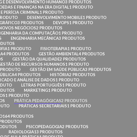
G E DESENVOLVIMENTO HUMANO
3 PRODUTOS
EDAS E FINANÇAS NA ERA DIGITAL
1 PRODUTO
E PERÍCIA CRIMINAL
1 PRODUTO
PRODUTO
DESENVOLVIMENTO MOBILE
1 PRODUTO
 GRÁFICO
3 PRODUTOS
DEVOPS
1 PRODUTO
 NOVOS NEGÓCIOS
2 PRODUTOS
NGENHARIA DA COMPUTAÇÃO
1 PRODUTO
S
ENGENHARIA MECÂNICA
3 PRODUTOS
ODUTOS
OFIA
1 PRODUTO
FISIOTERAPIA
1 PRODUTO
IA
4 PRODUTOS
GESTÃO AMBIENTAL
4 PRODUTOS
OS
GESTÃO DA QUALIDADE
2 PRODUTOS
GESTÃO DE RECURSOS HUMANOS
1 PRODUTO
 PRODUTO
GESTÃO EM SAÚDE PÚBLICA
3 PRODUTOS
ÚBLICA
4 PRODUTOS
HISTÓRIA
2 PRODUTOS
RCADO E ANÁLISE DE DADOS
1 PRODUTO
ODUTO
LETRAS PORTUGUÊS
1 PRODUTO
ODUTOS
MARKETING
1 PRODUTO
DOS
1 PRODUTO
OS
PRÁTICA PEDAGÓGICAS
2 PRODUTOS
DUTO
PRÁTICAS SECRETARIAIS
1 PRODUTO
O
164 PRODUTOS
 PRODUTOS
RODUTOS
PSICOPEDAGOGIA
2 PRODUTOS
RADIOLOGIA
13 PRODUTOS