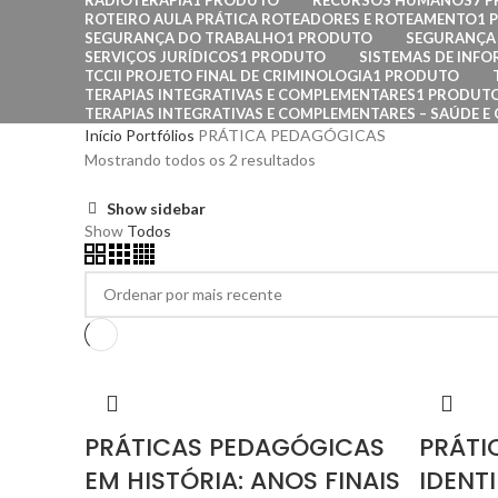
RADIOTERAPIA
1 PRODUTO
RECURSOS HUMANOS
7 
ROTEIRO AULA PRÁTICA ROTEADORES E ROTEAMENTO
1 
SEGURANÇA DO TRABALHO
1 PRODUTO
SEGURANÇA 
SERVIÇOS JURÍDICOS
1 PRODUTO
SISTEMAS DE INF
TCCII PROJETO FINAL DE CRIMINOLOGIA
1 PRODUTO
TERAPIAS INTEGRATIVAS E COMPLEMENTARES
1 PRODUT
TERAPIAS INTEGRATIVAS E COMPLEMENTARES – SAÚDE E 
Início
Portfólios
PRÁTICA PEDAGÓGICAS
Mostrando todos os 2 resultados
Show sidebar
Show
Todos
PRÁTICAS PEDAGÓGICAS
PRÁTI
EM HISTÓRIA: ANOS FINAIS
IDENT