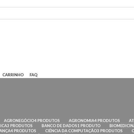
CARRINHO
FAQ
AGRONEGÓCIO
4 PRODUTOS
AGRONOMIA
4 PRODUTOS
AT
ICA
3 PRODUTOS
BANCO DE DADOS
1 PRODUTO
BIOMEDICIN
RANÇA
4 PRODUTOS
CIÊNCIA DA COMPUTAÇÃO
3 PRODUTOS