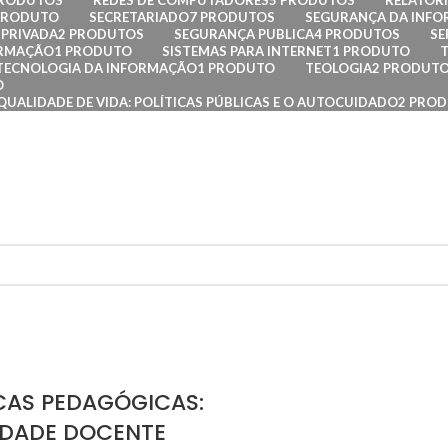
PRODUTOS
REDES DE COMPUTADORES
5 PRODUTOS
RELATÓRI
PRODUTO
SECRETARIADO
7 PRODUTOS
SEGURANÇA DA INF
PRIVADA
2 PRODUTOS
SEGURANÇA PUBLICA
4 PRODUTOS
SE
ORMAÇÃO
1 PRODUTO
SISTEMAS PARA INTERNET
1 PRODUTO
TECNOLOGIA DA INFORMAÇÃO
1 PRODUTO
TEOLOGIA
2 PRODUT
O
QUALIDADE DE VIDA: POLÍTICAS PÚBLICAS E O AUTOCUIDADO
2 PRO
CAS PEDAGÓGICAS:
IDADE DOCENTE