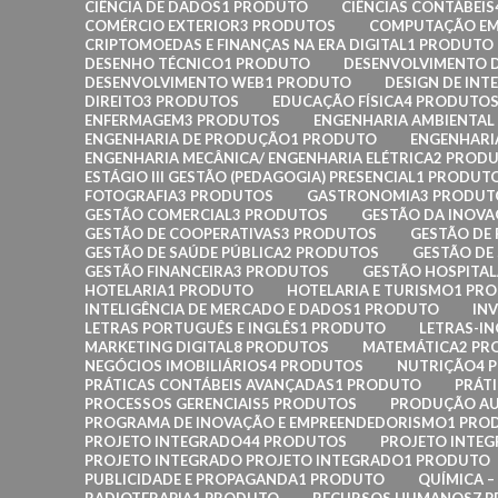
CIÊNCIA DE DADOS
1 PRODUTO
CIÊNCIAS CONTÁBEIS
COMÉRCIO EXTERIOR
3 PRODUTOS
COMPUTAÇÃO EM
CRIPTOMOEDAS E FINANÇAS NA ERA DIGITAL
1 PRODUTO
DESENHO TÉCNICO
1 PRODUTO
DESENVOLVIMENTO D
DESENVOLVIMENTO WEB
1 PRODUTO
DESIGN DE INT
DIREITO
3 PRODUTOS
EDUCAÇÃO FÍSICA
4 PRODUTO
ENFERMAGEM
3 PRODUTOS
ENGENHARIA AMBIENTAL 
ENGENHARIA DE PRODUÇÃO
1 PRODUTO
ENGENHARI
ENGENHARIA MECÂNICA/ ENGENHARIA ELÉTRICA
2 PROD
ESTÁGIO III GESTÃO (PEDAGOGIA) PRESENCIAL
1 PRODUT
FOTOGRAFIA
3 PRODUTOS
GASTRONOMIA
3 PRODUT
GESTÃO COMERCIAL
3 PRODUTOS
GESTÃO DA INOV
GESTÃO DE COOPERATIVAS
3 PRODUTOS
GESTÃO DE
GESTÃO DE SAÚDE PÚBLICA
2 PRODUTOS
GESTÃO DE
GESTÃO FINANCEIRA
3 PRODUTOS
GESTÃO HOSPITA
HOTELARIA
1 PRODUTO
HOTELARIA E TURISMO
1 PR
INTELIGÊNCIA DE MERCADO E DADOS
1 PRODUTO
INV
LETRAS PORTUGUÊS E INGLÊS
1 PRODUTO
LETRAS-IN
MARKETING DIGITAL
8 PRODUTOS
MATEMÁTICA
2 PR
NEGÓCIOS IMOBILIÁRIOS
4 PRODUTOS
NUTRIÇÃO
4 
PRÁTICAS CONTÁBEIS AVANÇADAS
1 PRODUTO
PRÁT
PROCESSOS GERENCIAIS
5 PRODUTOS
PRODUÇÃO AU
PROGRAMA DE INOVAÇÃO E EMPREENDEDORISMO
1 PRO
PROJETO INTEGRADO
44 PRODUTOS
PROJETO INTE
PROJETO INTEGRADO PROJETO INTEGRADO
1 PRODUTO
PUBLICIDADE E PROPAGANDA
1 PRODUTO
QUÍMICA 