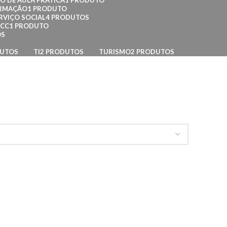
O DE AULA PRÁTICA
1 PRODUTO
ORMAÇÃO
1 PRODUTO
RVIÇO SOCIAL
4 PRODUTOS
TCC
1 PRODUTO
OS
DUTOS
TI
2 PRODUTOS
TURISMO
2 PRODUTOS