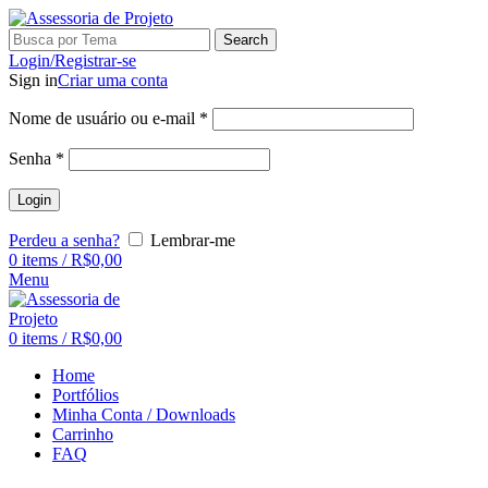
Search
Login/Registrar-se
Sign in
Criar uma conta
Nome de usuário ou e-mail
*
Senha
*
Login
Perdeu a senha?
Lembrar-me
0
items
/
R$
0,00
Menu
0
items
/
R$
0,00
Home
Portfólios
Minha Conta / Downloads
Carrinho
FAQ