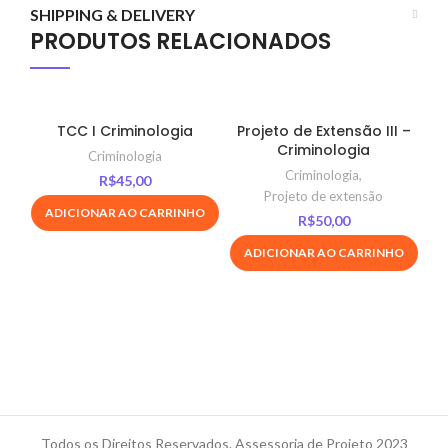
SHIPPING & DELIVERY
PRODUTOS RELACIONADOS
TCC I Criminologia
Projeto de Extensão III –
Criminologia
S
Criminologia
Criminologia
,
R$
45,00
Projeto de extensão
ADICIONAR AO CARRINHO
R$
50,00
ADICIONAR AO CARRINHO
Todos os Direitos Reservados. Assessoria de Projeto 2023