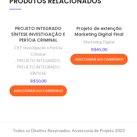
PRODUTOS RELACIONADOS
PROJETO INTEGRADO
Projeto de extenção
SÍNTESE INVESTIGAÇÃO E
Marketing Digital Final
S
PERÍCIA CRIMINAL
Marketing Digital
CST Investigação e Perícia
R$
45,00
Criminal
ADICIONAR AO CARRINHO
,
PROJETO INTEGRADO
,
PROJETO INTEGRADO
SÍNTESE
R$
50,00
ADICIONAR AO CARRINHO
Todos os Direitos Reservados. Assessoria de Projeto 2023