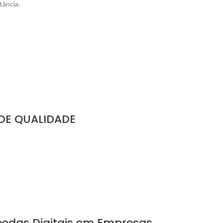
tância.
DE QUALIDADE
oedas Digitais em Empresas