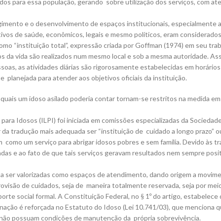
dos para essa população, gerando sobre utilização dos serviços, com at
rgimento e o desenvolvimento de espaços institucionais, especialmente a
otivos de saúde, econômicos, legais e mesmo políticos, eram considerado
omo “instituição total”, expressão criada por Goffman (1974) em seu tra
s da vida são realizados num mesmo local e sob a mesma autoridade. Assim,
oas, as atividades diárias são rigorosamente estabelecidas em horários
planejada para atender aos objetivos oficiais da instituição.
 quais um idoso asilado poderia contar tornam-se restritos na medida em
para Idosos (ILPI) foi iniciada em comissões especializadas da Sociedade
 da tradução mais adequada ser “instituição de cuidado a longo prazo” o
 como um serviço para abrigar idosos pobres e sem família. Devido às tra
das e ao fato de que tais serviços geravam resultados nem sempre posit
 a ser valorizadas como espaços de atendimento, dando origem a moviment
ovisão de cuidados, seja de maneira totalmente reservada, seja por meio
orte social formal. A Constituição Federal, no § 1º do artigo, estabele
ação é reforçada no Estatuto do Idoso (Lei 10.741/03), que menciona qu
e não possuam condições de manutenção da própria sobrevivência.