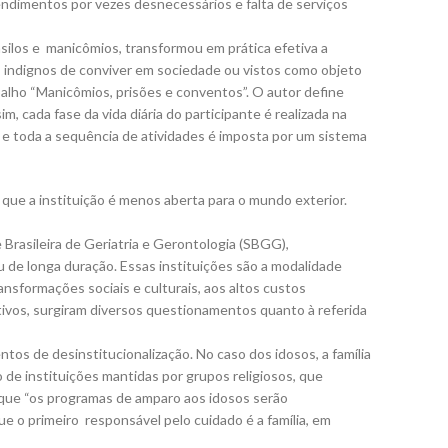
endimentos por vezes desnecessários e falta de serviços
silos e manicômios, transformou em prática efetiva a
s indignos de conviver em sociedade ou vistos como objeto
balho “Manicômios, prisões e conventos”. O autor define
 cada fase da vida diária do participante é realizada na
 e toda a sequência de atividades é imposta por um sistema
 que a instituição é menos aberta para o mundo exterior.
 Brasileira de Geriatria e Gerontologia (SBGG),
u de longa duração. Essas instituições são a modalidade
nsformações sociais e culturais, aos altos custos
ivos, surgiram diversos questionamentos quanto à referida
os de desinstitucionalização. No caso dos idosos, a família
 de instituições mantidas por grupos religiosos, que
ce que “os programas de amparo aos idosos serão
e o primeiro responsável pelo cuidado é a família, em