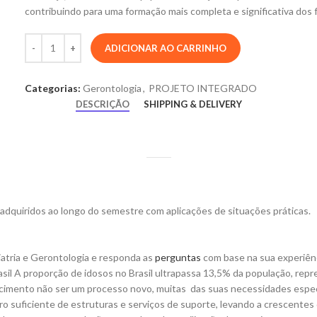
contribuindo para uma formação mais completa e significativa dos f
ADICIONAR AO CARRINHO
Categorias:
Gerontologia
,
PROJETO INTEGRADO
DESCRIÇÃO
SHIPPING & DELIVERY
 adquiridos ao longo do semestre com aplicações de situações práticas.
riatria e Gerontologia e responda as
perguntas
com base na sua experiên
asil A proporção de idosos no Brasil ultrapassa 13,5% da população, re
ecimento não ser um processo novo, muitas das suas necessidades específ
suficiente de estruturas e serviços de suporte, levando a crescentes d