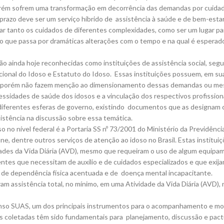
porém sofrem uma transformação em decorrência das demandas por cuidad
 prazo deve ser um serviço híbrido de assistência à saúde e de bem-esta
ar tanto os cuidados de diferentes complexidades, como ser um lugar par
 que passa por dramáticas alterações com o tempo e na qual é espera
s são ainda hoje reconhecidas como instituições de assistência social, s
cional do Idoso e Estatuto do Idoso. Essas instituições possuem, em s
), porém não fazem menção ao dimensionamento dessas demandas ou mesm
cessidades de saúde dos idosos e a vinculação dos respectivos profissionai
diferentes esferas de governo, existindo documentos que as designam co
sistência na discussão sobre essa temática.
o no nível federal é a Portaria SS nº 73/2001 do Ministério da Previdênc
ine, dentre outros serviços de atenção ao idoso no Brasil. Estas institui
idades da Vida Diária (AVD), mesmo que requeiram o uso de algum equipa
entes que necessitam de auxílio e de cuidados especializados e que ex
 de dependência física acentuada e de doença mental incapacitante.
am assistência total, no mínimo, em uma Atividade da Vida Diária (AVD), n
enso SUAS, um dos principais instrumentos para o acompanhamento e m
ções coletadas têm sido fundamentais para planejamento, discussão e p