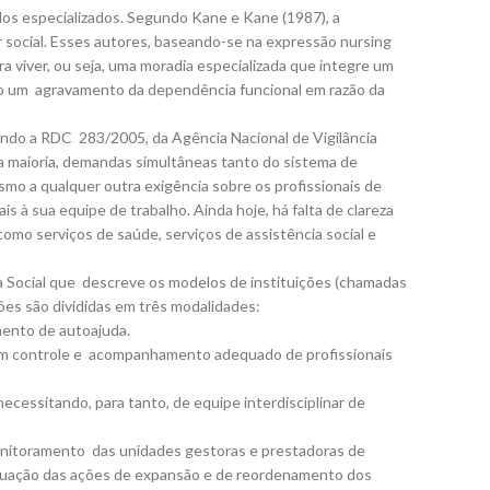
os especializados. Segundo Kane e Kane (1987), a
r social. Esses autores, baseando-se na expressão nursing
a viver, ou seja, uma moradia especializada que integre um
do um agravamento da dependência funcional em razão da
egundo a RDC 283/2005, da Agência Nacional de Vigilância
ua maioria, demandas simultâneas tanto do sistema de
o a qualquer outra exigência sobre os profissionais de
s à sua equipe de trabalho. Ainda hoje, há falta de clareza
mo serviços de saúde, serviços de assistência social e
ia Social que descreve os modelos de instituições (chamadas
ções são divididas em três modalidades:
mento de autoajuda.
ijam controle e acompanhamento adequado de profissionais
ecessitando, para tanto, de equipe interdisciplinar de
onitoramento das unidades gestoras e prestadoras de
actuação das ações de expansão e de reordenamento dos