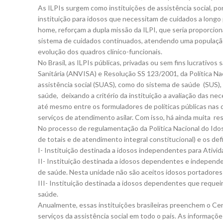
As ILPIs surgem como instituições de assistência social, 
instituição para idosos que necessitam de cuidados a longo
home, reforçam a dupla missão da ILPI, que seria proporcion
sistema de cuidados continuados, atendendo uma população
evolução dos quadros clínico-funcionais.
No Brasil, as ILPIs públicas, privadas ou sem fins lucrativo
Sanitária (ANVISA) e Resolução SS 123/2001, da Política Na
assistência social (SUAS), como do sistema de saúde (SUS
saúde, deixando a critério da instituição a avaliação das ne
até mesmo entre os formuladores de políticas públicas nas 
serviços de atendimento asilar. Com isso, há ainda muita re
No processo de regulamentação da Política Nacional do Idos
de totais e de atendimento integral constitucional) e os def
I- Instituição destinada a idosos independentes para Ativ
II- Instituição destinada a idosos dependentes e independ
de saúde. Nesta unidade não são aceitos idosos portadores
III- Instituição destinada a idosos dependentes que requeir
saúde.
Anualmente, essas instituições brasileiras preenchem o C
serviços da assistência social em todo o país. As informa