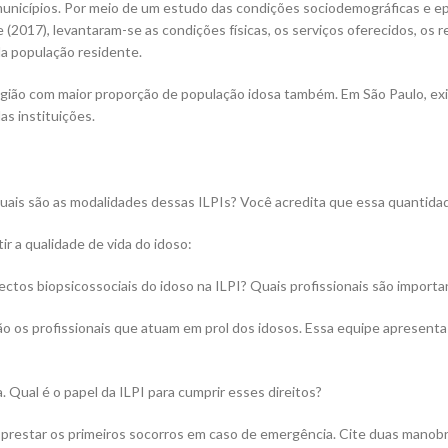
municípios. Por meio de um estudo das condições sociodemográficas e e
017), levantaram-se as condições físicas, os serviços oferecidos, os re
a população residente.
gião com maior proporção de população idosa também. Em São Paulo, exis
s instituições.
Quais são as modalidades dessas ILPIs? Você acredita que essa quantid
ir a qualidade de vida do idoso:
ectos biopsicossociais do idoso na ILPI? Quais profissionais são import
são os profissionais que atuam em prol dos idosos. Essa equipe apresent
. Qual é o papel da ILPI para cumprir esses direitos?
a prestar os primeiros socorros em caso de emergência. Cite duas mano