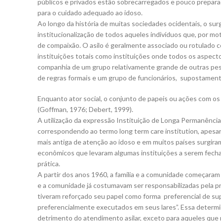
públicos e privados estão sobrecarregados e pouco prepara
para o cuidado adequado ao idoso.
Ao longo da história de muitas sociedades ocidentais, o su
institucionalização de todos aqueles indivíduos que, por m
de compaixão. O asilo é geralmente associado ou rotulado c
instituições totais como instituições onde todos os aspecto
companhia de um grupo relativamente grande de outras pess
de regras formais e um grupo de funcionários, supostamente 
Enquanto ator social, o conjunto de papeis ou ações com os
(Goffman, 1976; Debert, 1999).
A utilização da expressão Instituição de Longa Permanência 
correspondendo ao termo long term care institution, apesar
mais antiga de atenção ao idoso e em muitos países surgiram
econômicos que levaram algumas instituições a serem fecha
prática.
A partir dos anos 1960, a família e a comunidade começaram
e a comunidade já costumavam ser responsabilizadas pela pr
tiveram reforçado seu papel como forma preferencial de sup
preferencialmente executados em seus lares”. Essa determin
detrimento do atendimento asilar, exceto para aqueles qu