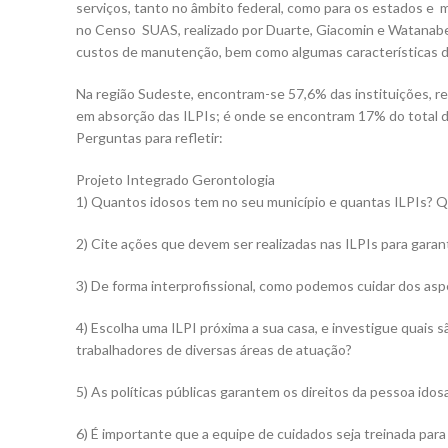
serviços, tanto no âmbito federal, como para os estados e 
no Censo SUAS, realizado por Duarte, Giacomin e Watanabe (2
custos de manutenção, bem como algumas características d
Na região Sudeste, encontram-se 57,6% das instituições, re
em absorção das ILPIs; é onde se encontram 17% do total da
Perguntas para refletir:
Projeto Integrado Gerontologia
1) Quantos idosos tem no seu município e quantas ILPIs? 
2) Cite ações que devem ser realizadas nas ILPIs para garant
3) De forma interprofissional, como podemos cuidar dos asp
4) Escolha uma ILPI próxima a sua casa, e investigue quais 
trabalhadores de diversas áreas de atuação?
5) As políticas públicas garantem os direitos da pessoa idosa
6) É importante que a equipe de cuidados seja treinada par