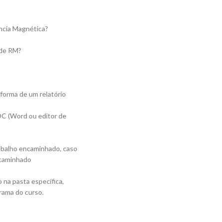
ncia Magnética?
 de RM?
 forma de um relatório
OC (Word ou editor de
trabalho encaminhado, caso
ncaminhado
o na pasta específica,
rama do curso.