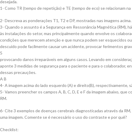
desejada.
1- Como TR (tempo de repetição) e TE (tempo de eco) se relacionam na
2- Descreva as ponderações T1, T2 e DP, mostradas nas imagens acima.
3- Quando o assunto é a Segurança em Ressonância Magnética (RM), há 
às instalações do setor, mas principalmente quando envolve os colabora
condições que merecem atenção e que nunca podem ser esquecidos ou
descuido pode facilmente causar um acidente, provocar ferimentos gra
5
provocando danos irreparáveis em alguns casos. Levando em consideraç
aponte 3 medidas de segurança para o paciente e para o colaborador, en
dessas precauções.
A B
4- A imagem acima do lado esquerdo (A) e direito(B), respectivamente, 
5- Vamos preencher os campos A, B, C, D, E e F da imagem abaixo, que 
RM.
6- Cite 3 exemplos de doenças cerebrais diagnosticadas através da RM
uma imagem. Comente se é necessário o uso do contraste e por quê?
Checklist: