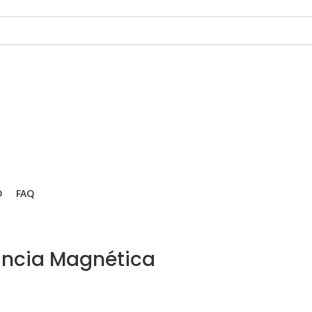
O
FAQ
ância Magnética