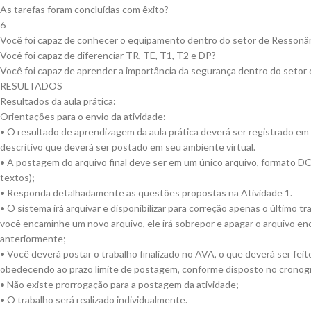
As tarefas foram concluídas com êxito?
6
Você foi capaz de conhecer o equipamento dentro do setor de Ressonâ
Você foi capaz de diferenciar TR, TE, T1, T2 e DP?
Você foi capaz de aprender a importância da segurança dentro do setor
RESULTADOS
Resultados da aula prática:
Orientações para o envio da atividade:
• O resultado de aprendizagem da aula prática deverá ser registrado em
descritivo que deverá ser postado em seu ambiente virtual.
• A postagem do arquivo final deve ser em um único arquivo, formato D
textos);
• Responda detalhadamente as questões propostas na Atividade 1.
• O sistema irá arquivar e disponibilizar para correção apenas o último 
você encaminhe um novo arquivo, ele irá sobrepor e apagar o arquivo e
anteriormente;
• Você deverá postar o trabalho finalizado no AVA, o que deverá ser feit
obedecendo ao prazo limite de postagem, conforme disposto no cronog
• Não existe prorrogação para a postagem da atividade;
• O trabalho será realizado individualmente.