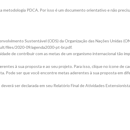
 da metodologia PDCA. Por isso é um documento orientativo e não precis
envolvimento Sustentável (ODS) da Organização das Nações Unidas (ONU) n
fault/files/2020-09/agenda2030-pt-br.pdf.
ade de contribuir com as metas de um organismo internacional tão im
rentes à sua proposta e ao seu projeto. Para isso, clique no ícone de c
a. Pode ser que você encontre metas aderentes à sua proposta em difer
m deverá ser declarada em seu Relatório Final de Atividades Extensionista