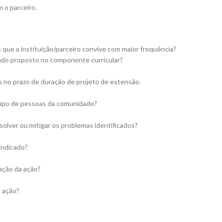
 o parceiro.
es que a instituição/parceiro convive com maior frequência?
údo proposto no componente curricular?
os no prazo de duração de projeto de extensão.
grupo de pessoas da comunidade?
solver ou mitigar os problemas identificados?
 indicado?
zação da ação?
a ação?