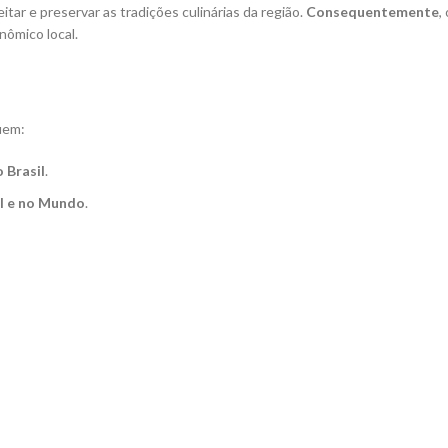
ar e preservar as tradições culinárias da região.
Consequentemente
,
nômico local.
uem:
 Brasil
.
l e no Mundo
.