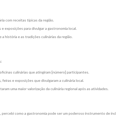
ária com receitas típicas da região.
as e exposições para divulgar a gastronomia local.
a história e as tradições culinárias da região.
s:
ficinas culinárias que atingiram [número] participantes.
s, feiras e exposições que divulgaram a culinária local.
taram uma maior valorização da culinária regional após as atividades.
o
, percebi como a gastronomia pode ser um poderoso instrumento de inclus